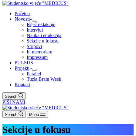
Početna
Novosti
Riječ redakcije
Intervjui
Nauka i edukacija
Sekcije u fokusu
Stripovi
In memoriam
Impressum
PULSUS
Projekti
Parallel
Tuzla Brain Week
Kontakt
Search
PIŠI NAM!
Search
Menu
Sekcije u fokusu