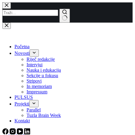
Skip
to
content
No
results
Početna
Novosti
Riječ redakcije
Intervjui
Nauka i edukacija
Sekcije u fokusu
Stripovi
In memoriam
Impressum
PULSUS
Projekti
Parallel
Tuzla Brain Week
Kontakt