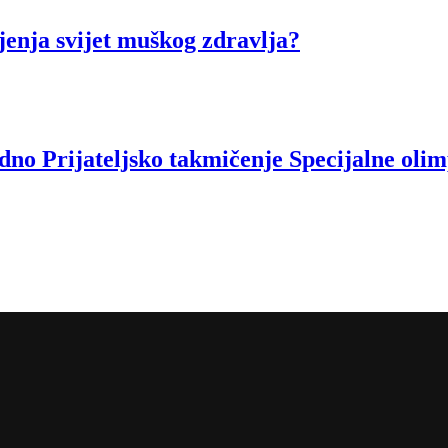
ja svijet muškog zdravlja?
o Prijateljsko takmičenje Specijalne olim