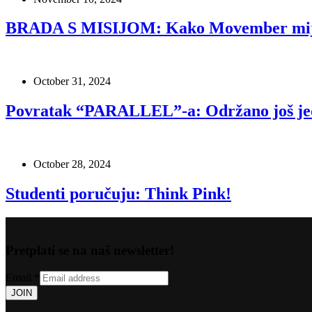
BRADA S MISIJOM: Kako Movember mijen
October 31, 2024
Povratak “PARALLEL”-a: Održano još jedn
October 28, 2024
Studenti poručuju: Think Pink!
Pretplati se na naš newsletter!
Email
*
JOIN