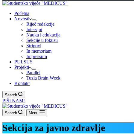
Početna
Novosti
Riječ redakcije
Intervjui
Nauka i edukacija
Sekcije u fokusu
Stripovi
In memoriam
Impressum
PULSUS
Projekti
Parallel
Tuzla Brain Week
Kontakt
Search
PIŠI NAM!
Search
Menu
Sekcija za javno zdravlje