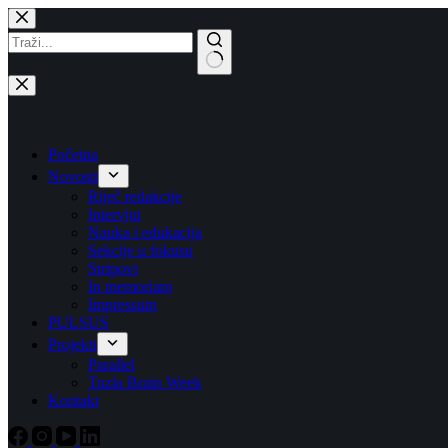
Skip
to
content
No
results
Početna
Novosti
Riječ redakcije
Intervjui
Nauka i edukacija
Sekcije u fokusu
Stripovi
In memoriam
Impressum
PULSUS
Projekti
Parallel
Tuzla Brain Week
Kontakt