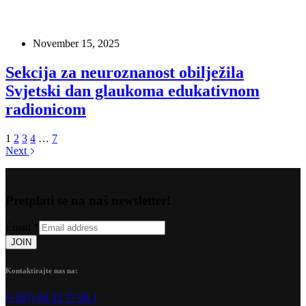
November 15, 2025
Sekcija za neuroznanost obilježila
Svjetski dan glaukoma edukativnom
radionicom
1
2
3
4
…
7
Next
Pretplati se na naš newsletter!
Email
*
JOIN
Kontaktirajte nas na:
(+387) 60 32 77 68 1