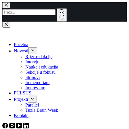
Skip
to
content
No
results
Početna
Novosti
Riječ redakcije
Intervjui
Nauka i edukacija
Sekcije u fokusu
Stripovi
In memoriam
Impressum
PULSUS
Projekti
Parallel
Tuzla Brain Week
Kontakt