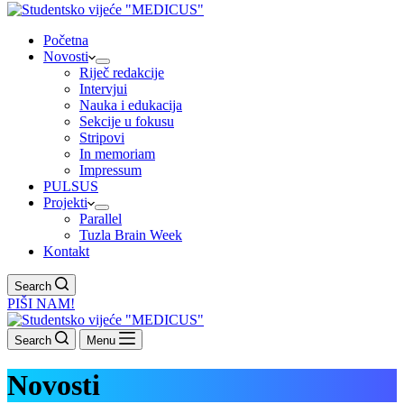
Početna
Novosti
Riječ redakcije
Intervjui
Nauka i edukacija
Sekcije u fokusu
Stripovi
In memoriam
Impressum
PULSUS
Projekti
Parallel
Tuzla Brain Week
Kontakt
Search
PIŠI NAM!
Search
Menu
Novosti