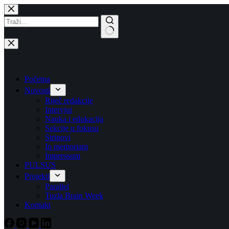
Skip
to
content
No
results
Početna
Novosti
Riječ redakcije
Intervjui
Nauka i edukacija
Sekcije u fokusu
Stripovi
In memoriam
Impressum
PULSUS
Projekti
Parallel
Tuzla Brain Week
Kontakt