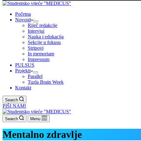
Početna
Novosti
Riječ redakcije
Intervjui
Nauka i edukacija
Sekcije u fokusu
Stripovi
In memoriam
Impressum
PULSUS
Projekti
Parallel
Tuzla Brain Week
Kontakt
Search
PIŠI NAM!
Search
Menu
Mentalno zdravlje