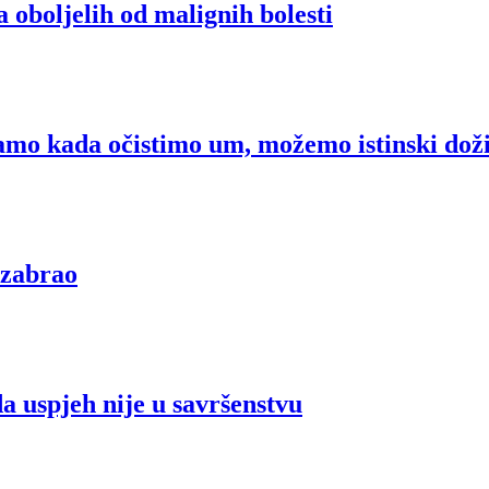
oljelih od malignih bolesti
a očistimo um, možemo istinski doživje
zabrao
pjeh nije u savršenstvu