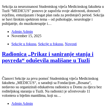
Sekcija za neuroznanost Studentskog vijeća Medicinskog fakulteta u
Tuzli “MEDICUS” ponovo je započela svoje aktivnosti, donoseći
svježinu, entuzijazam i bogat plan rada za predstojeći period. Sekcija
se bavi širokim spektrom tema – od psihologije, neurologije i
psihijatrije, do muzikoterapije i…
Admin Admin
November 15, 2025
Sekcije u fokusu
,
Sekcije u fokusu
,
Novosti
Radionica „Prikaz i saniranje stanja i
povreda“ oduševila mališane u Tuzli
Članovi Sekcije za prvu pomoć Studentskog vijeća Medicinskog
fakulteta „MEDICUS“, u saradnji sa Fondacijom „Bosana“,
nedavno su organizirali edukativnu radionicu u Domu za djecu bez
roditeljskog staranja u Tuzli. Na radionici je učestvovalo 11
volontera u bijelim mantilima, koji su…
Admin Admin