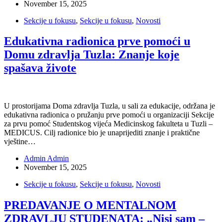
November 15, 2025
Sekcije u fokusu
,
Sekcije u fokusu
,
Novosti
Edukativna radionica prve pomoći u
Domu zdravlja Tuzla: Znanje koje
spašava živote
U prostorijama Doma zdravlja Tuzla, u sali za edukacije, održana je
edukativna radionica o pružanju prve pomoći u organizaciji Sekcije
za prvu pomoć Studentskog vijeća Medicinskog fakulteta u Tuzli –
MEDICUS. Cilj radionice bio je unaprijediti znanje i praktične
vještine…
Admin Admin
November 15, 2025
Sekcije u fokusu
,
Sekcije u fokusu
,
Novosti
PREDAVANJE O MENTALNOM
ZDRAVLJU STUDENATA: „Nisi sam –