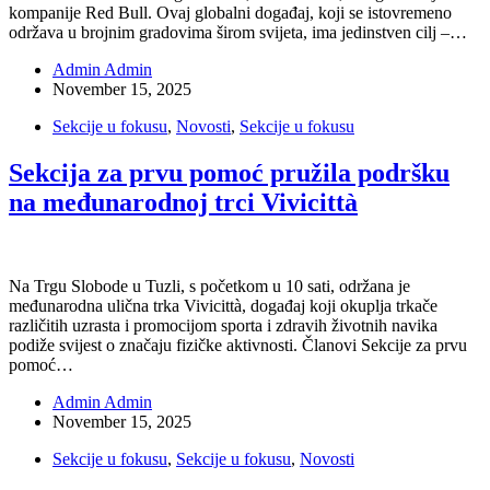
kompanije Red Bull. Ovaj globalni događaj, koji se istovremeno
održava u brojnim gradovima širom svijeta, ima jedinstven cilj –…
Admin Admin
November 15, 2025
Sekcije u fokusu
,
Novosti
,
Sekcije u fokusu
Sekcija za prvu pomoć pružila podršku
na međunarodnoj trci Vivicittà
Na Trgu Slobode u Tuzli, s početkom u 10 sati, održana je
međunarodna ulična trka Vivicittà, događaj koji okuplja trkače
različitih uzrasta i promocijom sporta i zdravih životnih navika
podiže svijest o značaju fizičke aktivnosti. Članovi Sekcije za prvu
pomoć…
Admin Admin
November 15, 2025
Sekcije u fokusu
,
Sekcije u fokusu
,
Novosti