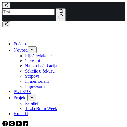
Skip
to
content
No
results
Početna
Novosti
Riječ redakcije
Intervjui
Nauka i edukacija
Sekcije u fokusu
Stripovi
In memoriam
Impressum
PULSUS
Projekti
Parallel
Tuzla Brain Week
Kontakt