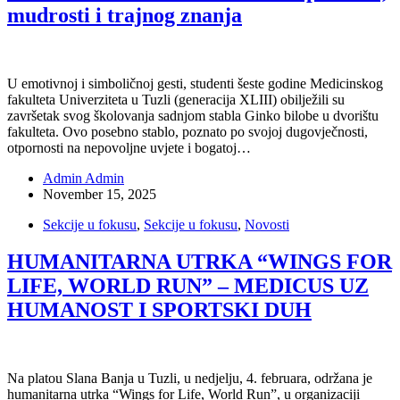
mudrosti i trajnog znanja
U emotivnoj i simboličnoj gesti, studenti šeste godine Medicinskog
fakulteta Univerziteta u Tuzli (generacija XLIII) obilježili su
završetak svog školovanja sadnjom stabla Ginko bilobe u dvorištu
fakulteta. Ovo posebno stablo, poznato po svojoj dugovječnosti,
otpornosti na nepovoljne uvjete i bogatoj…
Admin Admin
November 15, 2025
Sekcije u fokusu
,
Sekcije u fokusu
,
Novosti
HUMANITARNA UTRKA “WINGS FOR
LIFE, WORLD RUN” – MEDICUS UZ
HUMANOST I SPORTSKI DUH
Na platou Slana Banja u Tuzli, u nedjelju, 4. februara, održana je
humanitarna utrka “Wings for Life, World Run”, u organizaciji