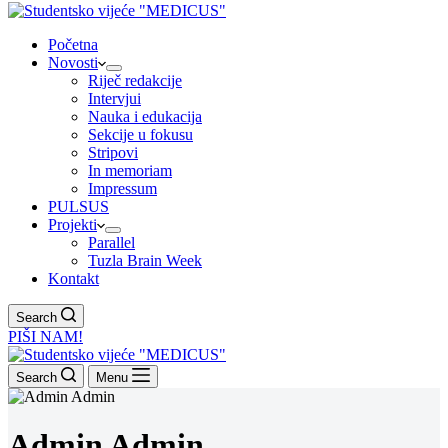
Početna
Novosti
Riječ redakcije
Intervjui
Nauka i edukacija
Sekcije u fokusu
Stripovi
In memoriam
Impressum
PULSUS
Projekti
Parallel
Tuzla Brain Week
Kontakt
Search
PIŠI NAM!
Search
Menu
Admin Admin