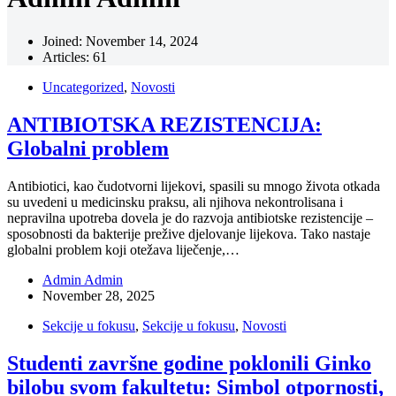
Joined: November 14, 2024
Articles: 61
Uncategorized
,
Novosti
ANTIBIOTSKA REZISTENCIJA:
Globalni problem
Antibiotici, kao čudotvorni lijekovi, spasili su mnogo života otkada
su uvedeni u medicinsku praksu, ali njihova nekontrolisana i
nepravilna upotreba dovela je do razvoja antibiotske rezistencije –
sposobnosti da bakterije prežive djelovanje lijekova. Tako nastaje
globalni problem koji otežava liječenje,…
Admin Admin
November 28, 2025
Sekcije u fokusu
,
Sekcije u fokusu
,
Novosti
Studenti završne godine poklonili Ginko
bilobu svom fakultetu: Simbol otpornosti,