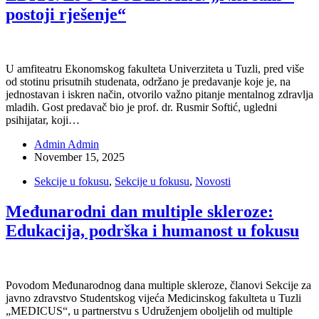
postoji rješenje“
U amfiteatru Ekonomskog fakulteta Univerziteta u Tuzli, pred više
od stotinu prisutnih studenata, održano je predavanje koje je, na
jednostavan i iskren način, otvorilo važno pitanje mentalnog zdravlja
mladih. Gost predavač bio je prof. dr. Rusmir Softić, ugledni
psihijatar, koji…
Admin Admin
November 15, 2025
Sekcije u fokusu
,
Sekcije u fokusu
,
Novosti
Međunarodni dan multiple skleroze:
Edukacija, podrška i humanost u fokusu
Povodom Međunarodnog dana multiple skleroze, članovi Sekcije za
javno zdravstvo Studentskog vijeća Medicinskog fakulteta u Tuzli
„MEDICUS“, u partnerstvu s Udruženjem oboljelih od multiple