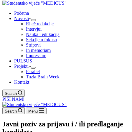
Početna
Novosti
Riječ redakcije
Intervjui
Nauka i edukacija
Sekcije u fokusu
Stripovi
In memoriam
Impressum
PULSUS
Projekti
Parallel
Tuzla Brain Week
Kontakt
Search
PIŠI NAM!
Search
Menu
Javni poziv za prijavu i / ili predlaganje
kandidata