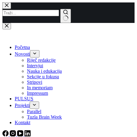
Skip
to
content
No
results
Početna
Novosti
Riječ redakcije
Intervjui
Nauka i edukacija
Sekcije u fokusu
Stripovi
In memoriam
Impressum
PULSUS
Projekti
Parallel
Tuzla Brain Week
Kontakt