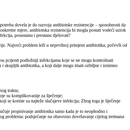
potreba dovela je do razvoja antibiotske rezistencije – sposobnosti da
onkretne mjere, antibiotska rezistencija bi mogla postati vodeći uzrok
fekcija, posustanu i prestanu djelovati?
cije. Najveći problem leži u neprvilnoj primjeni antibiotika, počevši od
r su pcijenti podložniji infekcijama koje se ne mogu kontrolisati
i skupljih antibiotika, a koji dalje mogu imati ozbiljne i iznimno
nog trakta;
oje su komplikovanije za liječenje;
ji se koriste za najteže slučajeve infekcija; Zbog toga je liječenje
jučuje propisivanje antibiotika samo kada je to neophodno i
lnog problema: podsjećanje na obavezno dovršavanje cijelog tretmana