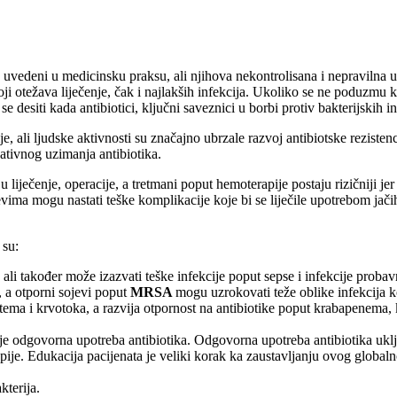
u uvedeni u medicinsku praksu, ali njihova nekontrolisana i nepravilna u
oji otežava liječenje, čak i najlakših infekcija. Ukoliko se ne poduzmu k
 desiti kada antibiotici, ključni saveznici u borbi protiv bakterijskih in
e, ali ljudske aktivnosti su značajno ubrzale razvoj antibiotske rezisten
jativnog uzimanja antibiotika.
 liječenje, operacije, a tretmani poput hemoterapije postaju rizičniji je
ima mogu nastati teške komplikacije koje bi se liječile upotrebom jačih 
 su:
 ali također može izazvati teške infekcije poput sepse i infekcije probav
, a otporni sojevi poput
MRSA
mogu uzrokovati teže oblike infekcija k
ema i krvotoka, a razvija otpornost na antibiotike poput krabapenema, ko
 je odgovorna upotreba antibiotika. Odgovorna upotreba antibiotika ukl
pije. Edukacija pacijenata je veliki korak ka zaustavljanju ovog globa
kterija.