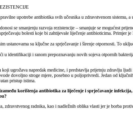
EZISTENCIJE
 pravilne upotrebe antibiotika svih učesnika u zdravstvenom sistemu, a 
idonosi se smanjenju razvoja rezistencije – smanjuje se mogućnst prijeno
sprječavaju bolesti koje bi zahtijevale liječenje antibioticima. Primjer
im ustanovama su ključne za sprječavanje i širenje otpornosti. To uključu
 u identifikaciji i ranom prepoznavanju novih sojeva otpornih bakterij
koji ugrožava napredak medicine, i predstavlja prijetnju zdravlju ljudi š
provode dovoljno stroge mjere, posebno u poljoprivredi. Jedan od ključnih
tan pristup istima.
izameđu korištenja antibiotika za liječenje i sprječavanje infekci
vou?
, zdravstvenog radnika, kao i nadležnih oblika vlasti jer je borba protiv