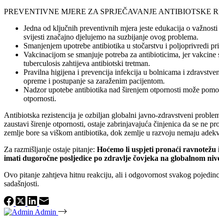
PREVENTIVNE MJERE ZA SPRJEČAVANJE ANTIBIOTSKE R
Jedna od ključnih preventivnih mjera jeste edukacija o važnosti
svijesti značajno djelujemo na suzbijanje ovog problema.
Smanjenjem upotrebe antibiotika u stočarstvu i poljoprivredi pr
Vakcinacijom se smanjuje potreba za antibioticima, jer vakcine 
tuberculosis zahtijeva antibiotski tretman.
Pravilna higijena i prevencija infekcija u bolnicama i zdravstven
opreme i postupanje sa zaraženim pacijentom.
Nadzor upotebe antibiotika nad širenjem otpornosti može pomoći
otpornosti.
Antibiotska rezistencija je ozbiljan globalni javno-zdravstveni problem 
zaustavi širenje otpornosti, ostaje zabrinjavajuća činjenica da se ne 
zemlje bore sa viškom antibiotika, dok zemlje u razvoju nemaju adekva
Za razmišljanje ostaje pitanje:
Hoćemo li uspjeti pronaći ravnotežu 
imati dugoročne posljedice po zdravlje čovjeka na globalnom ni
Ovo pitanje zahtjeva hitnu reakciju, ali i odgovornost svakog pojedinca
sadašnjosti.