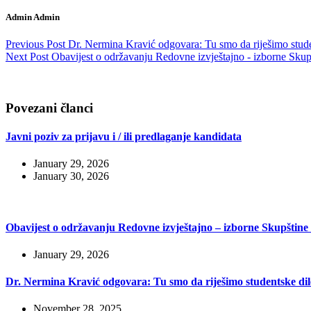
Admin Admin
Previous
Post
Dr. Nermina Kravić odgovara: Tu smo da riješimo stud
Next
Post
Obavijest o održavanju Redovne izvještajno - izborne 
Povezani članci
Javni poziv za prijavu i / ili predlaganje kandidata
January 29, 2026
January 30, 2026
Obavijest o održavanju Redovne izvještajno – izborne Skupšt
January 29, 2026
Dr. Nermina Kravić odgovara: Tu smo da riješimo studentske di
November 28, 2025