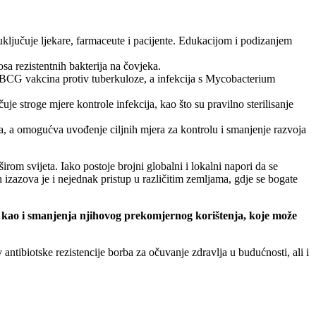
uključuje ljekare, farmaceute i pacijente. Edukacijom i podizanjem
sa rezistentnih bakterija na čovjeka.
 je BCG vakcina protiv tuberkuloze, a infekcija s Mycobacterium
je stroge mjere kontrole infekcija, kao što su pravilno sterilisanje
a, a omogućva uvođenje ciljnih mjera za kontrolu i smanjenje razvoja
irom svijeta. Iako postoje brojni globalni i lokalni napori da se
 izazova je i nejednak pristup u različitim zemljama, gdje se bogate
ja, kao i smanjenja njihovog prekomjernog korištenja, koje može
 antibiotske rezistencije borba za očuvanje zdravlja u budućnosti, ali i