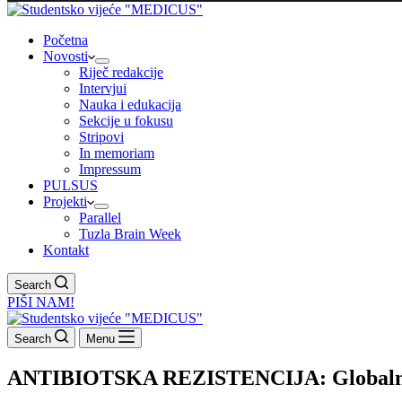
Početna
Novosti
Riječ redakcije
Intervjui
Nauka i edukacija
Sekcije u fokusu
Stripovi
In memoriam
Impressum
PULSUS
Projekti
Parallel
Tuzla Brain Week
Kontakt
Search
PIŠI NAM!
Search
Menu
ANTIBIOTSKA REZISTENCIJA: Globaln