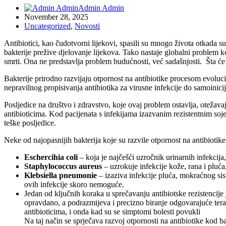
Admin Admin
November 28, 2025
Uncategorized
,
Novosti
Antibiotici, kao čudotvorni lijekovi, spasili su mnogo života otkada s
bakterije prežive djelovanje lijekova. Tako nastaje globalni problem k
smrti. Ona ne predstavlja problem budućnosti, već sadašnjosti. Šta će se
Bakterije prirodno razvijaju otpornost na antibiotike procesom evolucij
nepravilnog propisivanja antibiotika za virusne infekcije do samoinici
Posljedice na društvo i zdravstvo, koje ovaj problem ostavlja, otežavaju
antibioticima. Kod pacijenata s infekijama izazvanim rezistentnim sojev
teške posljedice.
Neke od najopasnijih bakterija koje su razvile otpornost na antibiotike
Eschercihia coli
– koja je najčešći uzročnik urinarnih infekcija,
Staphylococcus aureus
– uzrokuje infekcije kože, rana i pluća
Klebsiella pneumonie
– izaziva infekcije pluća, mokraćnog sist
ovih infekcije skoro nemoguće.
Jedan od ključnih koraka u sprečavanju antibiotske rezistencije
opravdano, a podrazmijeva i precizno biranje odgovarajuće tera
antibioticima, i onda kad su se simptomi bolesti povukli
Na taj način se sprječava razvoj otpornosti na antibiotike kod ba