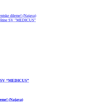
entske dileme! (Najava)
Skupštine SV "MEDICUS"
ine SV “MEDICUS”
leme! (Najava)