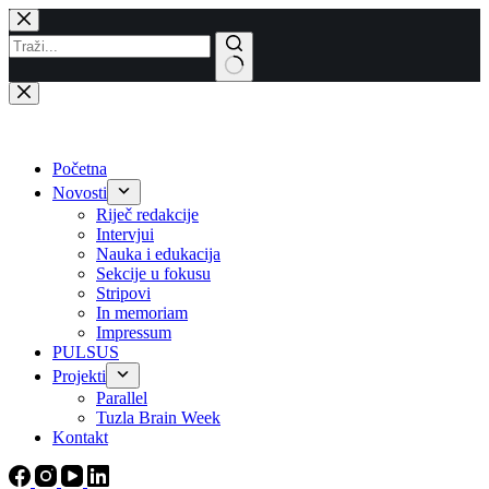
Skip
to
content
No
results
Početna
Novosti
Riječ redakcije
Intervjui
Nauka i edukacija
Sekcije u fokusu
Stripovi
In memoriam
Impressum
PULSUS
Projekti
Parallel
Tuzla Brain Week
Kontakt