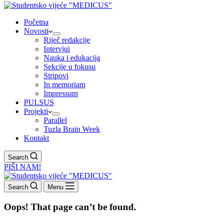
Početna
Novosti
Riječ redakcije
Intervjui
Nauka i edukacija
Sekcije u fokusu
Stripovi
In memoriam
Impressum
PULSUS
Projekti
Parallel
Tuzla Brain Week
Kontakt
Search
PIŠI NAM!
Search
Menu
Oops! That page can’t be found.