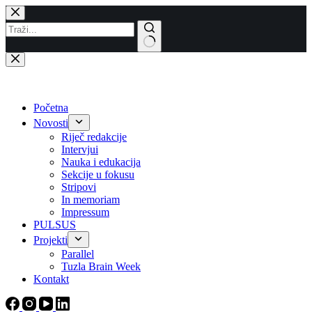
Skip
to
content
No
results
Početna
Novosti
Riječ redakcije
Intervjui
Nauka i edukacija
Sekcije u fokusu
Stripovi
In memoriam
Impressum
PULSUS
Projekti
Parallel
Tuzla Brain Week
Kontakt