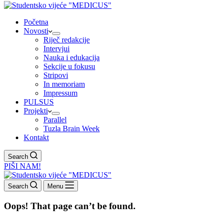
Početna
Novosti
Riječ redakcije
Intervjui
Nauka i edukacija
Sekcije u fokusu
Stripovi
In memoriam
Impressum
PULSUS
Projekti
Parallel
Tuzla Brain Week
Kontakt
Search
PIŠI NAM!
Search
Menu
Oops! That page can’t be found.