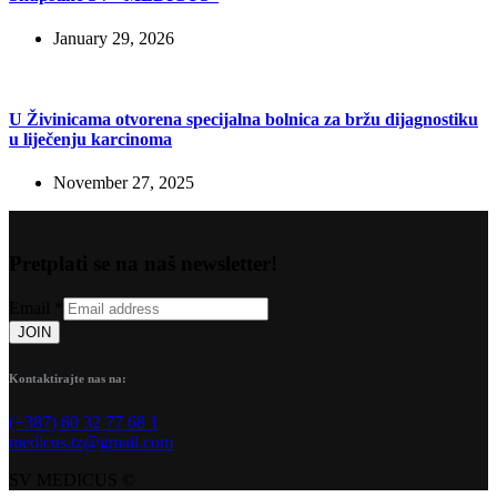
January 29, 2026
U Živinicama otvorena specijalna bolnica za bržu dijagnostiku
u liječenju karcinoma
November 27, 2025
Pretplati se na naš newsletter!
Email
*
JOIN
Kontaktirajte nas na:
(+387) 60 32 77 68 1
medicus.tz@gmail.com
SV MEDICUS ©