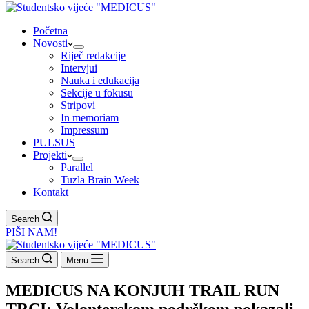
Početna
Novosti
Riječ redakcije
Intervjui
Nauka i edukacija
Sekcije u fokusu
Stripovi
In memoriam
Impressum
PULSUS
Projekti
Parallel
Tuzla Brain Week
Kontakt
Search
PIŠI NAM!
Search
Menu
MEDICUS NA KONJUH TRAIL RUN
TRCI: Volonterskom podrškom pokazali