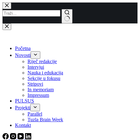
Skip
to
content
No
results
Početna
Novosti
Riječ redakcije
Intervjui
Nauka i edukacija
Sekcije u fokusu
Stripovi
In memoriam
Impressum
PULSUS
Projekti
Parallel
Tuzla Brain Week
Kontakt