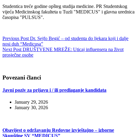
Studentica treće godine opšteg studija medicine. PR Studentskog
vijeća Medicinskog fakulteta u Tuzli "MEDICUS" i glavna urednica
časopisa "PULSUS".
Previous
Post
Dr. Sejfo Begić – od studenta do ljekara koji i dalje
nosi duh “Medicusa”
Next
Post
DRUŠTVENE MREŽE: Uticaj influensera na život
prosječne osobe
Povezani članci
Javni poziv za prijavu i / ili predlaganje kandidata
January 29, 2026
January 30, 2026
Obavijest o održavanju Redovne izvještajno – izborne
Skupštine SV “MEDICUS”