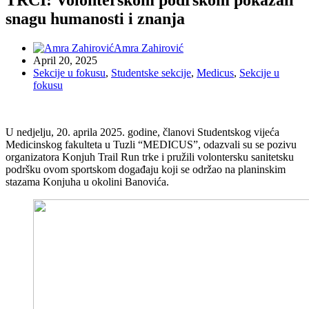
snagu humanosti i znanja
Amra Zahirović
April 20, 2025
Sekcije u fokusu
,
Studentske sekcije
,
Medicus
,
Sekcije u
fokusu
U nedjelju, 20. aprila 2025. godine, članovi Studentskog vijeća
Medicinskog fakulteta u Tuzli “MEDICUS”, odazvali su se pozivu
organizatora Konjuh Trail Run trke i pružili volontersku sanitetsku
podršku ovom sportskom događaju koji se održao na planinskim
stazama Konjuha u okolini Banovića.