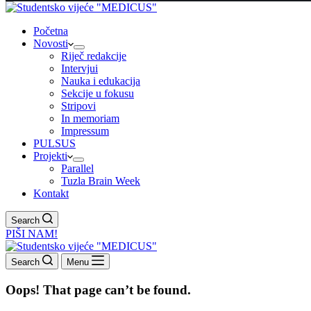
Početna
Novosti
Riječ redakcije
Intervjui
Nauka i edukacija
Sekcije u fokusu
Stripovi
In memoriam
Impressum
PULSUS
Projekti
Parallel
Tuzla Brain Week
Kontakt
Search
PIŠI NAM!
Search
Menu
Oops! That page can’t be found.