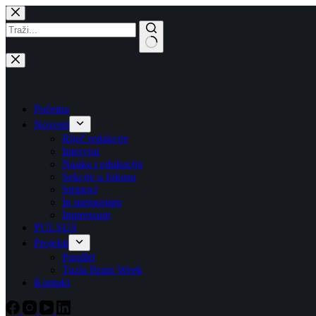
Skip
to
content
No
results
Početna
Novosti
Riječ redakcije
Intervjui
Nauka i edukacija
Sekcije u fokusu
Stripovi
In memoriam
Impressum
PULSUS
Projekti
Parallel
Tuzla Brain Week
Kontakt