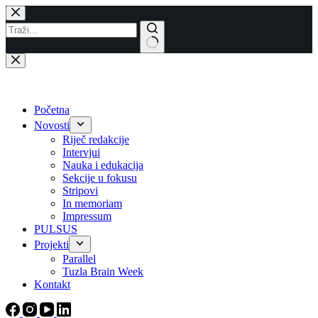
Skip
to
content
No
results
Početna
Novosti
Riječ redakcije
Intervjui
Nauka i edukacija
Sekcije u fokusu
Stripovi
In memoriam
Impressum
PULSUS
Projekti
Parallel
Tuzla Brain Week
Kontakt