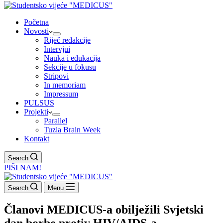
Početna
Novosti
Riječ redakcije
Intervjui
Nauka i edukacija
Sekcije u fokusu
Stripovi
In memoriam
Impressum
PULSUS
Projekti
Parallel
Tuzla Brain Week
Kontakt
Search
PIŠI NAM!
Search
Menu
Članovi MEDICUS-a obilježili Svjetski
dan borbe protiv HIV/AIDS-a