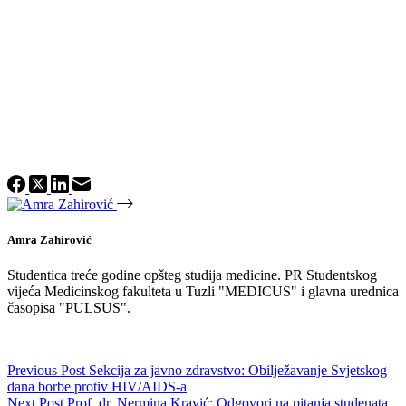
Amra Zahirović
Studentica treće godine opšteg studija medicine. PR Studentskog
vijeća Medicinskog fakulteta u Tuzli "MEDICUS" i glavna urednica
časopisa "PULSUS".
Previous
Post
Sekcija za javno zdravstvo: Obilježavanje Svjetskog
dana borbe protiv HIV/AIDS-a
Next
Post
Prof. dr. Nermina Kravić: Odgovori na pitanja studenata