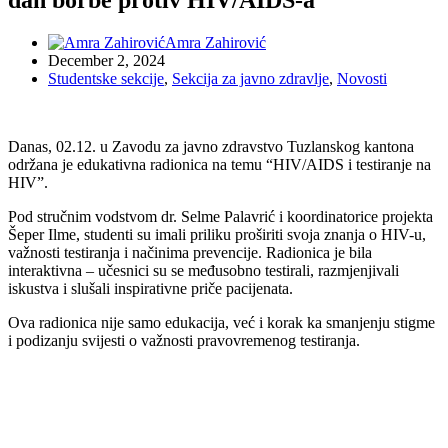
Amra Zahirović
December 2, 2024
Studentske sekcije
,
Sekcija za javno zdravlje
,
Novosti
Danas, 02.12. u Zavodu za javno zdravstvo Tuzlanskog kantona
održana je edukativna radionica na temu “HIV/AIDS i testiranje na
HIV”.
Pod stručnim vodstvom dr. Selme Palavrić i koordinatorice projekta
Šeper Ilme, studenti su imali priliku proširiti svoja znanja o HIV-u,
važnosti testiranja i načinima prevencije. Radionica je bila
interaktivna – učesnici su se međusobno testirali, razmjenjivali
iskustva i slušali inspirativne priče pacijenata.
Ova radionica nije samo edukacija, već i korak ka smanjenju stigme
i podizanju svijesti o važnosti pravovremenog testiranja.