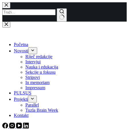
Skip
to
content
No
results
Početna
Novosti
Riječ redakcije
Intervjui
Nauka i edukacija
Sekcije u fokusu
Stripovi
In memoriam
Impressum
PULSUS
Projekti
Parallel
Tuzla Brain Week
Kontakt