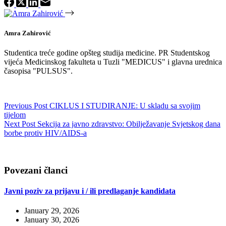
Amra Zahirović
Studentica treće godine opšteg studija medicine. PR Studentskog
vijeća Medicinskog fakulteta u Tuzli "MEDICUS" i glavna urednica
časopisa "PULSUS".
Previous
Post
CIKLUS I STUDIRANJE: U skladu sa svojim
tijelom
Next
Post
Sekcija za javno zdravstvo: Obilježavanje Svjetskog dana
borbe protiv HIV/AIDS-a
Povezani članci
Javni poziv za prijavu i / ili predlaganje kandidata
January 29, 2026
January 30, 2026