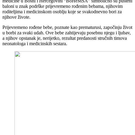
medicine u Bosni i Hercegovini “BoHeMSA” simbolično su pušteni
baloni u znak podrške prijevremeno rođenim bebama, njihovim
roditeljima i medicinskom osoblju koje se svakodnevno bori za
njihove živote.
Prijevremeno rođene bebe, poznate kao prematurusi, započinju život
u borbi za svaki udah. Ove bebe zahtijevaju posebnu njegu i ljubav,
a njihov opstanak je, nerijetko, rezultat predanosti stručnih timova
neonatologa i medicinskih sestara.