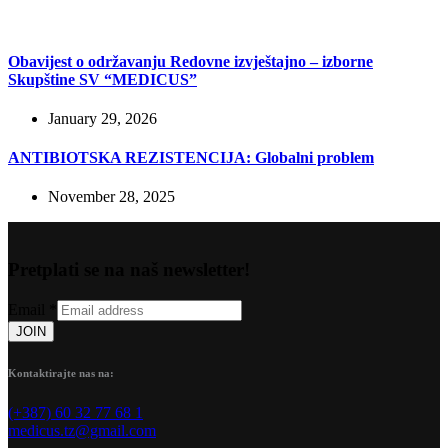
Obavijest o održavanju Redovne izvještajno – izborne
Skupštine SV “MEDICUS”
January 29, 2026
ANTIBIOTSKA REZISTENCIJA: Globalni problem
November 28, 2025
Pretplati se na naš newsletter!
Email
*
JOIN
Kontaktirajte nas na:
(+387) 60 32 77 68 1
medicus.tz@gmail.com