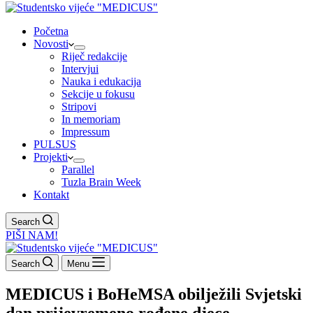
Početna
Novosti
Riječ redakcije
Intervjui
Nauka i edukacija
Sekcije u fokusu
Stripovi
In memoriam
Impressum
PULSUS
Projekti
Parallel
Tuzla Brain Week
Kontakt
Search
PIŠI NAM!
Search
Menu
MEDICUS i BoHeMSA obilježili Svjetski
dan prijevremeno rođene djece