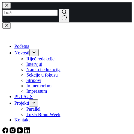
Skip
to
content
No
results
Početna
Novosti
Riječ redakcije
Intervjui
Nauka i edukacija
Sekcije u fokusu
Stripovi
In memoriam
Impressum
PULSUS
Projekti
Parallel
Tuzla Brain Week
Kontakt