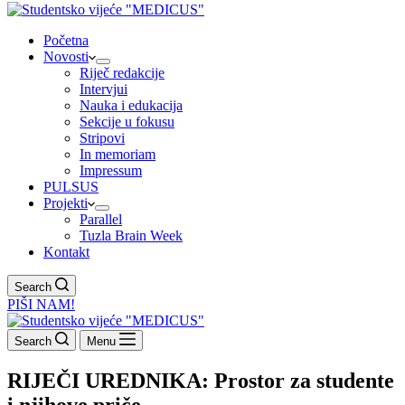
Početna
Novosti
Riječ redakcije
Intervjui
Nauka i edukacija
Sekcije u fokusu
Stripovi
In memoriam
Impressum
PULSUS
Projekti
Parallel
Tuzla Brain Week
Kontakt
Search
PIŠI NAM!
Search
Menu
RIJEČI UREDNIKA: Prostor za studente
i njihove priče