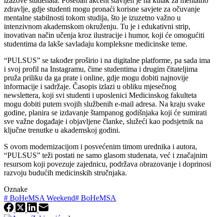
izazove studenata. Poseban akcent stavljen je na kutak za mentalno
zdravlje, gdje studenti mogu pronaći korisne savjete za očuvanje
mentalne stabilnosti tokom studija, što je izuzetno važno u
intenzivnom akademskom okruženju. Tu je i edukativni strip,
inovativan način učenja kroz ilustracije i humor, koji će omogućiti
studentima da lakše savladaju kompleksne medicinske teme.
“PULSUS” se također proširio i na digitalne platforme, pa sada ima
i svoj profil na Instagramu, čime studentima i drugim čitateljima
pruža priliku da ga prate i online, gdje mogu dobiti najnovije
informacije i sadržaje. Časopis izlazi u obliku mjesečnog
newslettera, koji svi studenti i uposlenici Medicinskog fakulteta
mogu dobiti putem svojih službenih e-mail adresa. Na kraju svake
godine, planira se izdavanje štampanog godišnjaka koji će sumirati
sve važne događaje i objavljene članke, služeći kao podsjetnik na
ključne trenutke u akademskoj godini.
S ovom modernizacijom i posvećenim timom urednika i autora,
“PULSUS” teži postati ne samo glasom studenata, već i značajnim
resursom koji povezuje zajednicu, podržava obrazovanje i doprinosi
razvoju budućih medicinskih stručnjaka.
Oznake
#
BoHeMSA Weekend
#
BoHeMSA