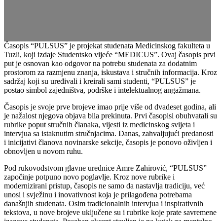
Časopis “PULSUS” je projekat studenata Medicinskog fakulteta u
Tuzli, koji izdaje Studentsko vijeće “MEDICUS”. Ovaj časopis prvi
put je osnovan kao odgovor na potrebu studenata za dodatnim
prostorom za razmjenu znanja, iskustava i stručnih informacija. Kroz
sadržaj koji su uređivali i kreirali sami studenti, “PULSUS” je
postao simbol zajedništva, podrške i intelektualnog angažmana.
Časopis je svoje prve brojeve imao prije više od dvadeset godina, ali
je nažalost njegova objava bila prekinuta. Prvi časopisi obuhvatali su
rubrike poput stručnih članaka, vijesti iz medicinskog svijeta i
intervjua sa istaknutim stručnjacima. Danas, zahvaljujući predanosti
i inicijativi članova novinarske sekcije, časopis je ponovo oživljen i
obnovljen u novom ruhu.
Pod rukovodstvom glavne urednice Amre Zahirović, “PULSUS”
započinje potpuno novo poglavlje. Kroz nove rubrike i
modernizirani pristup, časopis ne samo da nastavlja tradiciju, već
unosi i svježinu i inovativnost koja je prilagođena potrebama
današnjih studenata. Osim tradicionalnih intervjua i inspirativnih
tekstova, u nove brojeve uključene su i rubrike koje prate savremene